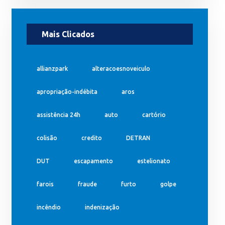
Mais Clicados
allianzpark
alteracoesnoveiculo
apropriação-indébita
aros
assistência 24h
auto
cartório
colisão
credito
DETRAN
DUT
escapamento
estelionato
farois
fraude
furto
golpe
incêndio
indenização