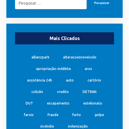
Pesquisar
Mais Clicados
allianzpark
alteracoesnoveiculo
apropriação-indébita
aros
assistência 24h
auto
cartório
colisão
credito
DETRAN
DUT
escapamento
estelionato
farois
fraude
furto
golpe
incêndio
indenização