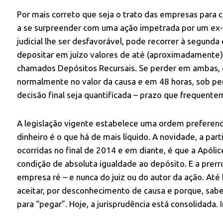
Por mais correto que seja o trato das empresas para c
a se surpreender com uma ação impetrada por um ex-fu
judicial lhe ser desfavorável, pode recorrer à segunda 
depositar em juízo valores de até (aproximadamente)
chamados Depósitos Recursais. Se perder em ambas, o
normalmente no valor da causa e em 48 horas, sob pe
decisão final seja quantificada – prazo que frequente
A legislação vigente estabelece uma ordem preferenci
dinheiro é o que há de mais líquido. A novidade, a par
ocorridas no final de 2014 e em diante, é que a Apólic
condição de absoluta igualdade ao depósito. E a prerr
empresa ré – e nunca do juiz ou do autor da ação. At
aceitar, por desconhecimento de causa e porque, sa
para “pegar”. Hoje, a jurisprudência está consolidada. 