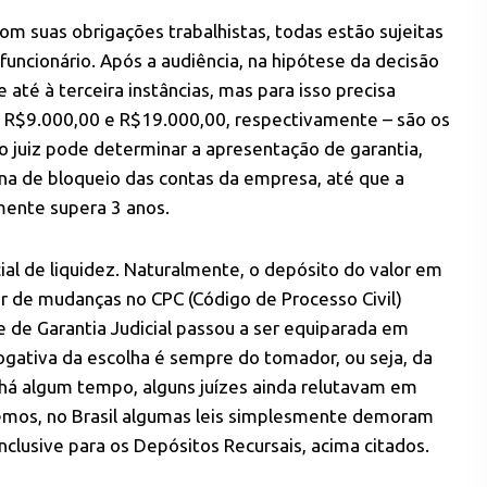
om suas obrigações trabalhistas, todas estão sujeitas
ncionário. Após a audiência, na hipótese da decisão
e até à terceira instâncias, mas para isso precisa
 R$9.000,00 e R$19.000,00, respectivamente – são os
 juiz pode determinar a apresentação de garantia,
na de bloqueio das contas da empresa, até que a
mente supera 3 anos.
al de liquidez. Naturalmente, o depósito do valor em
tir de mudanças no CPC (Código de Processo Civil)
e de Garantia Judicial passou a ser equiparada em
ogativa da escolha é sempre do tomador, ou seja, da
é há algum tempo, alguns juízes ainda relutavam em
bemos, no Brasil algumas leis simplesmente demoram
Inclusive para os Depósitos Recursais, acima citados.