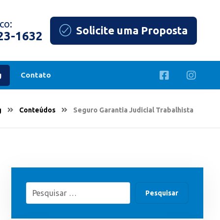
co:
Solicite uma Proposta
823-1632
g
Contato
g
Conteúdos
Seguro Garantia Judicial Trabalhista
Pesquisar