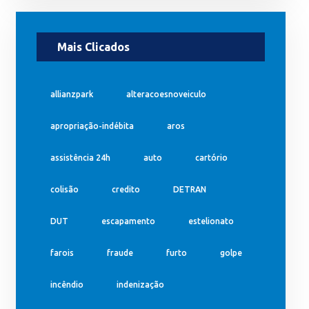
Mais Clicados
allianzpark
alteracoesnoveiculo
apropriação-indébita
aros
assistência 24h
auto
cartório
colisão
credito
DETRAN
DUT
escapamento
estelionato
farois
fraude
furto
golpe
incêndio
indenização