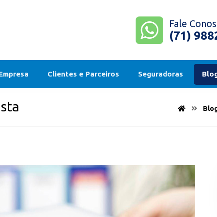
Fale Conos
(71) 98
 Empresa
Clientes e Parceiros
Seguradoras
Blo
ista
Blo