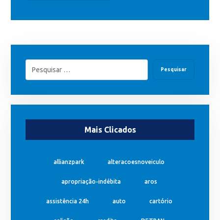
Pesquisar
Mais Clicados
allianzpark
alteracoesnoveiculo
apropriação-indébita
aros
assistência 24h
auto
cartório